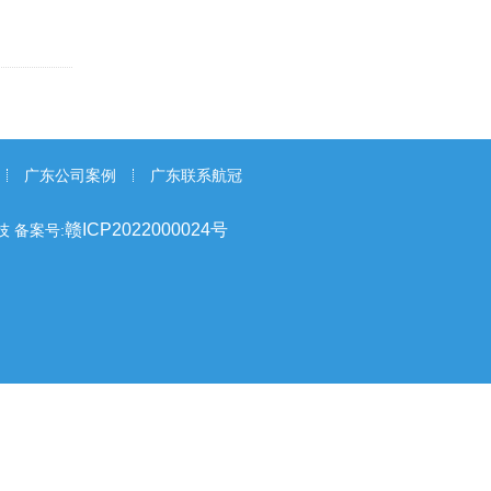
广东公司案例
广东联系航冠
赣ICP2022000024号
科技
备案号: