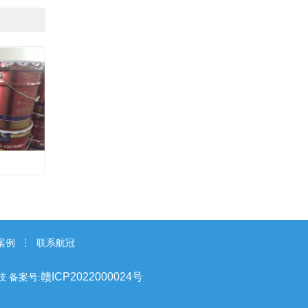
案例
联系航冠
赣ICP2022000024号
科技
备案号: